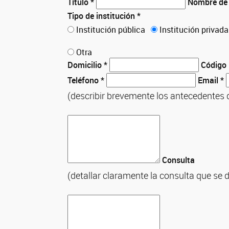
Título *
Nombre de l
Tipo de institución *
Institución pública
Institución privad
Otra
Domicilio *
Código 
Teléfono *
Email *
(describir brevemente los antecedentes qu
Consulta
(detallar claramente la consulta que se 