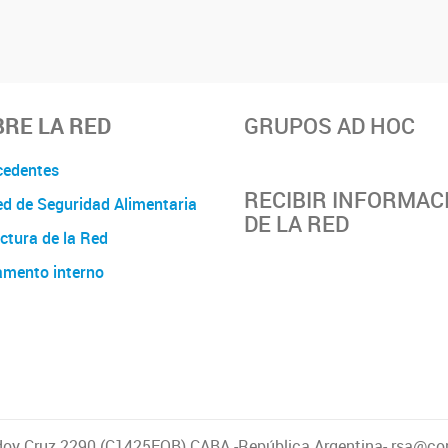
RE LA RED
GRUPOS AD HOC
cedentes
RECIBIR INFORMAC
d de Seguridad Alimentaria
DE LA RED
ctura de la Red
amento interno
oy Cruz 2290 (C1425FQB) CABA -República Argentina- rsa@con